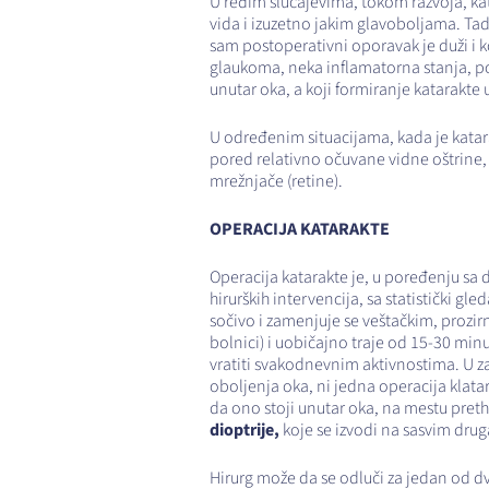
U ređim slučajevima, tokom razvoja, ka
vida i izuzetno jakim glavoboljama. Tada
sam postoperativni oporavak je duži i 
glaukoma, neka inflamatorna stanja, post
unutar oka, a koji formiranje katarakte
U određenim situacijama, kada je katar
pored relativno očuvane vidne oštrine, 
mrežnjače (retine).
OPERACIJA KATARAKTE
Operacija katarakte je, u poređenju sa 
hirurških intervencija, sa statistički 
sočivo i zamenjuje se veštačkim, prozirn
bolnici) i uobičajno traje od 15-30 minu
vratiti svakodnevnim aktivnostima. U z
oboljenja oka, ni jedna operacija klata
da ono stoji unutar oka, na mestu preth
dioptrije,
koje se izvodi na sasvim druga
Hirurg može da se odluči za jedan od dv