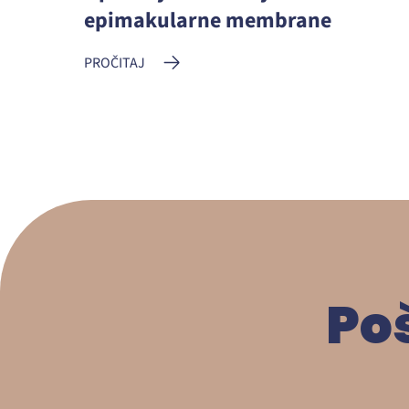
epimakularne membrane
PROČITAJ
Po