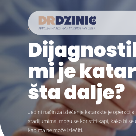
Back to Blog
Dijagnost
mi je kata
šta dalje?
Jedini način za izlečenje katarakte je operacij
stadijumima, mogu se koristiti kapi, kako bi se 
kapima ne može izlečiti.