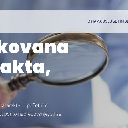
O NAMA
USLUGE
TIM
B
ikovana
rakta,
a katarakte. U početnim
usporilo napredovanje, ali se