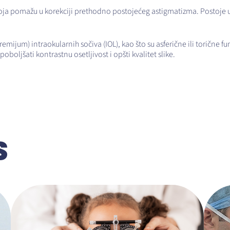
oja pomažu u korekciji prethodno postojećeg astigmatizma. Postoje u
jum) intraokularnih sočiva (IOL), kao što su asferične ili torične f
boljšati kontrastnu osetljivost i opšti kvalitet slike.
S