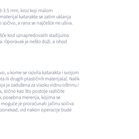
1.8-3.5 mm, kroz koji malom
aterijal katarakte se zatim uklanja
 sočivo, a rana se najčešće ne ušiva.
 češće kod uznapredovalih stadijuma
a. Oporavak je nešto duži, a ishod
vo, u kome se razvila katarakta i svojom
ata ili drugih plastičnih materijala). Nalik
ja je zadužena za visoku vidnu oštrinu i
 slično kao što postoje različite
na, posebna merenja, kojima se
moguće je proračunati jačinu sočiva
in ponekad, vid nakon operacije bude