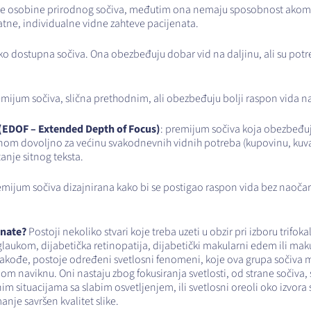
tivne osobine prirodnog sočiva, međutim ona nemaju sposobnost ako
atne, individualne vidne zahteve pacijenata.
roko dostupna sočiva. Ona obezbeđuju dobar vid na daljinu, ali su pot
emijum sočiva, slična prethodnim, ali obezbeđuju bolji raspon vida na
EDOF – Extended Depth of Focus)
: premijum sočiva koja obezbeđuj
lavnom dovoljno za većinu svakodnevnih vidnih potreba (kupovinu, kuva
tanje sitnog teksta.
emijum sočiva dizajnirana kako bi se postigao raspon vida bez naočar
znate?
Postoji nekoliko stvari koje treba uzeti u obzir pri izboru trifo
laukom, dijabetička retinopatija, dijabetički makularni edem ili mak
 Takođe, postoje određeni svetlosni fenomeni, koje ova grupa sočiva m
om naviknu. Oni nastaju zbog fokusiranja svetlosti, od strane sočiva, s
im situacijama sa slabim osvetljenjem, ili svetlosni oreoli oko izvora
nje savršen kvalitet slike.