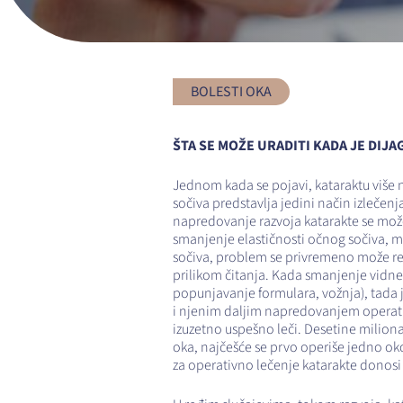
BOLESTI OKA
ŠTA SE MOŽE URADITI KADA JE DI
Jednom kada se pojavi, kataraktu više
sočiva predstavlja jedini način izlečen
napredovanje razvoja katarakte se mož
smanjenje elastičnosti očnog sočiva, 
sočiva, problem se privremeno može reš
prilikom čitanja. Kada smanjenje vidne
popunjavanje formulara, vožnja), tada j
i njenim daljim napredovanjem operativn
izuzetno uspešno leči. Desetine miliona
oka, najčešće se prvo operiše jedno ok
za operativno lečenje katarakte donos