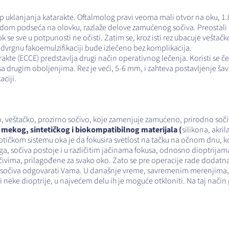
tip uklanjanja katarakte. Oftalmolog pravi veoma mali otvor na oku, 
om podseća na olovku, razlaže delove zamućenog sočiva. Preostali m
 sve u potpunosti ne očisti. Zatim se, kroz isti rez ubacuje veštačko
odvrgnu fakoemulzifikaciji bude izlečeno bez komplikacija.
rakte (ECCE) predstavlja drugi način operativnog lečenja. Koristi se
sa drugim oboljenjima. Rez je veći, 5-6 mm, i zahteva postavljenje šav
aciji.
alo, veštačko, prozirno sočivo, koje zamenjuje zamućeno, prirodno soči
d
mekog, sintetičkog i biokompatibilnog materijala (
silikona, akril
ptičkom sistemu oka je da fokusira svetlost na tačku na očnom dnu, ko
ga, sočiva postoje i u različitim jačinama fokusa, odnosno dioptrijama,
čivima, prilagođene za svako oko. Zato se pre operacije rade dodat
g sočiva odgovarati Vama. U današnje vreme, savremenim merenjima, 
ili neke dioptrije, u najvećem delu ih je moguće otkloniti. Na taj nač