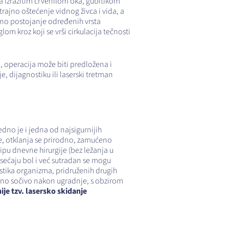
a izrazitim crvenilom oka, gubitikom
trajno oštećenje vidnog živca i vida, a
dno postojanje određenih vrsta
om kroz koji se vrši cirkulacija tečnosti
, operacija može biti predložena i
, dijagnostiku ili laserski tretman
dno je i jedna od najsigurnijih
je, otklanja se prirodno, zamućeno
ipu dnevne hirurgije (bez ležanja u
 osećaju bol i već sutradan se mogu
stika organizma, pridruženih drugih
larno sočivo nakon ugradnje, s obzirom
nije tzv. lasersko skidanje