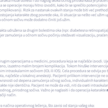
tarakta može dovesti i do naglog skoka očnog pritiska kada je praćen
 se operacije moraju hitno izvoditi, kako bi se sprečilo potencijalno 
komplikovaniji. Rizik za nastanak ovakvih stanja može biti već pretho
ojanja katarakte zbog povrede oka, ili situacije sa nešto već užim ugl
 u očnom sočivu može dodatno činiti još užim.
akta udružena sa drugim bolestima oka (npr. diabetesna retinopatija)
jer zamućenja u očnom sočivu počinju otežavati vizualizaciju, praćenje
drugim operacijama u medicini, procedura koja se najčešće izvodi. Uje
gledano, izuzetno malim brojem komplikacija. Tokom hiruške intervenci
im intraokularnim sočivom (IOL ili IOS). Cela procedura se odvija po t
ta, najčešće u lokalnoj anesteziji. Pacijenti prilikom intervencije ne
avisnosti od stepena zamućenja očnog sočiva, individualnih karakteri
rakte nije identična. Pacijent ne može da vidi, niti da oseti intraoku
odnog, prirodnog sočiva. Važno je naglasiti i da operacija katarakte
čiji način.
a načina operativnog lečenja, što zavisi od stanja vašeg oka: