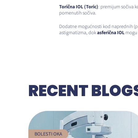
Torična IOL (Toric)
: premijum sočiva k
pomenutih sočiva.
Dodatne mogućnosti kod naprednih (premi
astigmatizma, dok
asferična IOL
mogu po
RECENT BLOG
BOLESTI OKA