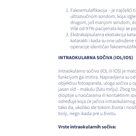
Fakoemulzifikacija – je najčešći 
ultrazvučnom sondom, koja izgled
drugom, još manjom sondom, dok se
Više od 97% pacijenata koji se p
Ekstrakapsularna ekstrakcija kata
katarakti i kada su one udružene 
operacije identičan fakoemulzifik
INTRAOKULARNA SOČIVA (IOL/IOS)
Intraokularno sočivo (IOL ili IOS) je m
funkcijom ga imitira. Napravljena su o
objektivu fotoaparata, uloga sočiva u o
jasan vid – makulu (žutu mrlju). Zbog to
dioptije u naočarama ili kontaktnim so
određuje koja će jačina intraokularno
tako da, ukoliko ste tokom života i nos
bolji, nego ikada pre u životu.
Vrste intraokularnih sočiva: