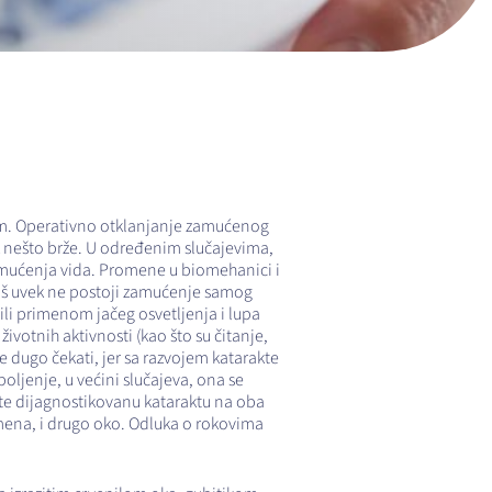
nom. Operativno otklanjanje zamućenog
ak nešto brže. U određenim slučajevima,
amućenja vida. Promene u biomehanici i
oš uvek ne postoji zamućenje samog
li primenom jačeg osvetljenja i lupa
otnih aktivnosti (kao što su čitanje,
e dugo čekati, jer sa razvojem katarakte
oljenje, u većini slučajeva, ona se
ate dijagnostikovanu kataraktu na oba
omena, i drugo oko. Odluka o rokovima