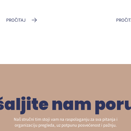
PROČITAJ
PROČIT
šaljite nam por
Naš stručni tim stoji vam na raspolaganju za sva pitanja i
organizaciju pregleda, uz potpunu posvećenost i pažnju.