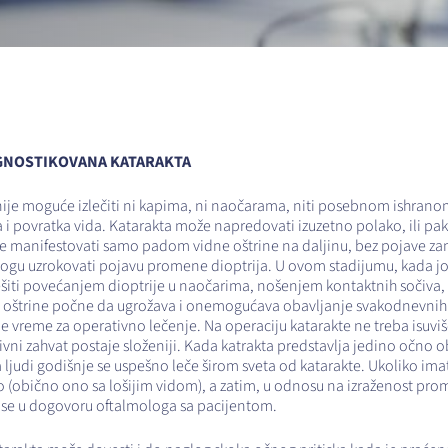
JAGNOSTIKOVANA KATARAKTA
 nije moguće izlečiti ni kapima, ni naočarama, niti posebnom ishra
ja i povratka vida. Katarakta može napredovati izuzetno polako, ili p
e manifestovati samo padom vidne oštrine na daljinu, bez pojave z
mogu uzrokovati pojavu promene dioptrija. U ovom stadijumu, kada j
iti povećanjem dioptrije u naočarima, nošenjem kontaktnih sočiva, i
 oštrine počne da ugrožava i onemogućava obavljanje svakodnevnih živ
e vreme za operativno lečenje. Na operaciju katarakte ne treba isuviš
i zahvat postaje složeniji. Kada katrakta predstavlja jedino očno ob
 ljudi godišnje se uspešno leče širom sveta od katarakte. Ukoliko im
o (obično ono sa lošijim vidom), a zatim, u odnosu na izraženost pr
i se u dogovoru oftalmologa sa pacijentom.