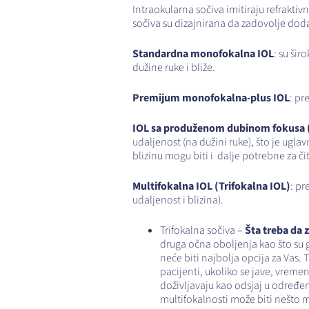
Intraokularna sočiva imitiraju refrak
sočiva su dizajnirana da zadovolje dod
Standardna monofokalna IOL
: su ši
dužine ruke i bliže.
Premijum monofokalna-plus IOL
: pr
IOL sa produženom dubinom fokusa (
udaljenost (na dužini ruke), što je ug
blizinu mogu biti i dalje potrebne za či
Multifokalna IOL (Trifokalna IOL)
: pr
udaljenost i blizina).
Trifokalna sočiva –
Šta treba da 
druga očna oboljenja kao što su g
neće biti najbolja opcija za Vas.
pacijenti, ukoliko se jave, vremen
doživljavaju kao odsjaj u određen
multifokalnosti može biti nešto ma