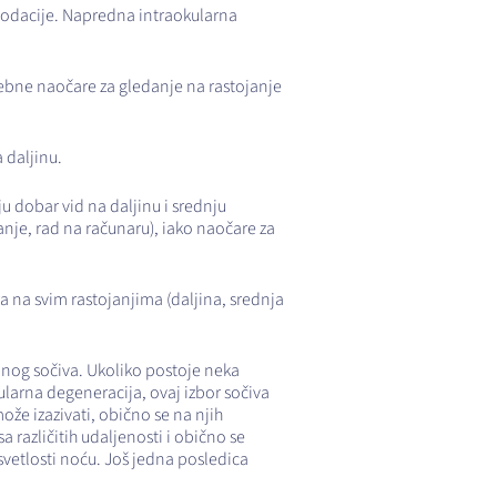
modacije. Napredna intraokularna
rebne naočare za gledanje na rastojanje
 daljinu.
u dobar vid na daljinu i srednju
nje, rad na računaru), iako naočare za
a na svim rastojanjima (daljina, srednja
kalnog sočiva. Ukoliko postoje neka
ularna degeneracija, ovaj izbor sočiva
ože izazivati, obično se na njih
a različitih udaljenosti i obično se
 svetlosti noću. Još jedna posledica