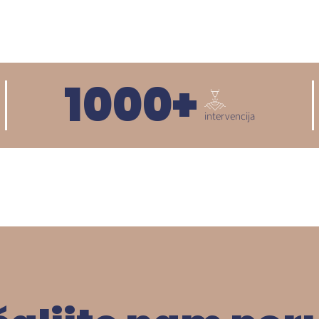
1000
+
intervencija