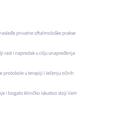
nasleđe privatne oftalmološke prakse
ji rast i napredak u cilju unapređenja
 protokole u terapiji i lečenju očnih
je i bogato kliničko iskustvo stoji Vam