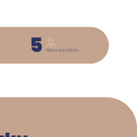
5
lekara specijalista