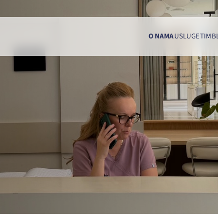
O NAMA
USLUGE
TIM
B