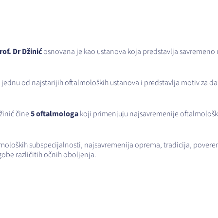
of. Dr Džinić
osnovana je kao ustanova koja predstavlja savremeno 
 jednu od najstarijih oftalmoloških ustanova i predstavlja motiv za dal
žinić čine
5 oftalmologa
koji primenjuju najsavremenije oftalmološke
talmoloških subspecijalnosti, najsavremenija oprema, tradicija, poveren
egobe različitih očnih oboljenja.