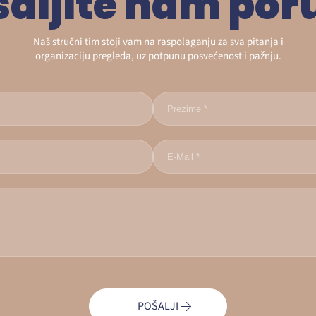
šaljite nam por
Naš stručni tim stoji vam na raspolaganju za sva pitanja i
organizaciju pregleda, uz potpunu posvećenost i pažnju.
POŠALJI