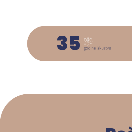
35
godina iskustva