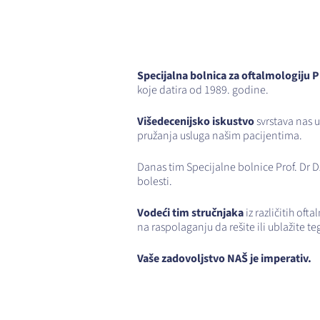
Specijalna bolnica za oftalmologiju Pr
koje datira od 1989. godine.
Višedecenijsko iskustvo
svrstava nas u
pružanja usluga našim pacijentima.
Danas tim Specijalne bolnice Prof. Dr D
bolesti.
Vodeći tim stručnjaka
iz različitih of
na raspolaganju da rešite ili ublažite t
Vaše zadovoljstvo NAŠ je imperativ.