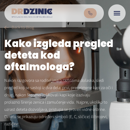
Back to Blog
Kako izgleda pregled
deteta kod
oftalmologa?
Nakon razgovora sa roditeljima o razlozima dolaska, sledi
pregled koji se sastoji iz dva dela: prvi, pre primene kapi za oči i
drugi, nakon što smo aplikovali kapi koje izazivaju
prolazno širenje zenica i zamućenje vida. Najpre, ukoliko to
uzrast deteta dozvoljava, pristupa se proveri vidne oštrine.
Detetu se prikazuju određeni simboli (E, C, sličice) ili brojevi,
različite