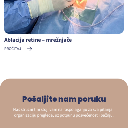
Ablacija retine – mrežnjače
PROČITAJ
Pošaljite nam poruku
Naš stručni tim stoji vam na raspolaganju za sva pitanja i
organizaciju pregleda, uz potpunu posvećenost i pažnju.