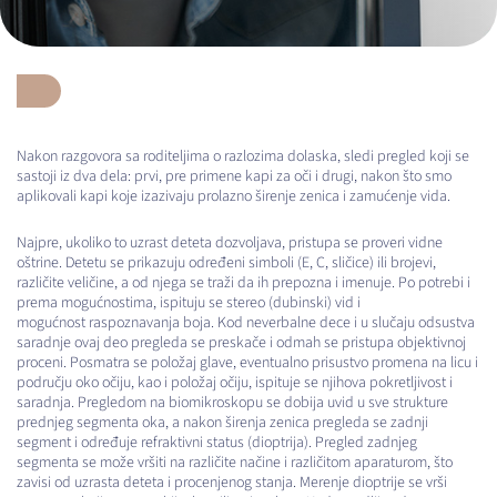
Nakon razgovora sa roditeljima o razlozima dolaska, sledi pregled koji se
sastoji iz dva dela: prvi, pre primene kapi za oči i drugi, nakon što smo
aplikovali kapi koje izazivaju prolazno širenje zenica i zamućenje vida.
Najpre, ukoliko to uzrast deteta dozvoljava, pristupa se proveri vidne
oštrine. Detetu se prikazuju određeni simboli (E, C, sličice) ili brojevi,
različite veličine, a od njega se traži da ih prepozna i imenuje. Po potrebi i
prema mogućnostima, ispituju se stereo (dubinski) vid i
mogućnost raspoznavanja boja. Kod neverbalne dece i u slučaju odsustva
saradnje ovaj deo pregleda se preskače i odmah se pristupa objektivnoj
proceni. Posmatra se položaj glave, eventualno prisustvo promena na licu i
području oko očiju, kao i položaj očiju, ispituje se njihova pokretljivost i
saradnja. Pregledom na biomikroskopu se dobija uvid u sve strukture
prednjeg segmenta oka, a nakon širenja zenica pregleda se zadnji
segment i određuje refraktivni status (dioptrija). Pregled zadnjeg
segmenta se može vršiti na različite načine i različitom aparaturom, što
zavisi od uzrasta deteta i procenjenog stanja. Merenje dioptrije se vrši