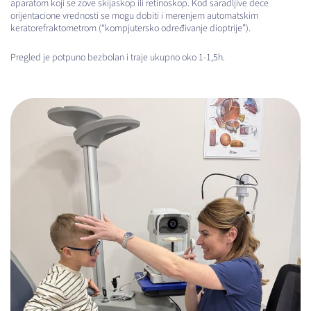
aparatom koji se zove skijaskop ili retinoskop. Kod saradljive dece
orijentacione vrednosti se mogu dobiti i merenjem automatskim
keratorefraktometrom (“kompjutersko određivanje dioptrije”).
Pregled je potpuno bezbolan i traje ukupno oko 1-1,5h.