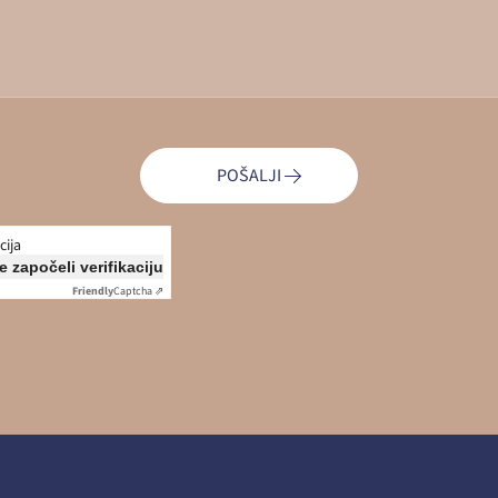
POŠALJI
cija
e započeli verifikaciju
Friendly
Captcha ⇗