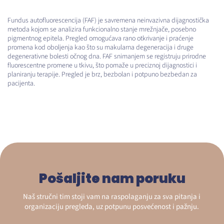
Fundus autofluorescencija (FAF) je savremena neinvazivna dijagnostička
metoda kojom se analizira funkcionalno stanje mrežnjače, posebno
pigmentnog epitela. Pregled omogućava rano otkrivanje i praćenje
promena kod oboljenja kao što su makularna degeneracija i druge
degenerativne bolesti očnog dna. FAF snimanjem se registruju prirodne
fluorescentne promene u tkivu, što pomaže u preciznoj dijagnostici i
planiranju terapije. Pregled je brz, bezbolan i potpuno bezbedan za
pacijenta.
Pošaljite nam poruku
Naš stručni tim stoji vam na raspolaganju za sva pitanja i
organizaciju pregleda, uz potpunu posvećenost i pažnju.